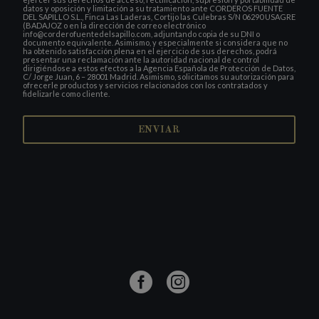
datos y oposición y limitación a su tratamiento ante CORDEROS FUENTE
DEL SAPILLO S.L., Finca Las Laderas, Cortijo las Culebras S/N 06290 USAGRE
(BADAJOZ o en la dirección de correo electrónico
info@corderofuentedelsapillo.com, adjuntando copia de su DNI o
documento equivalente. Asimismo, y especialmente si considera que no
ha obtenido satisfacción plena en el ejercicio de sus derechos, podrá
presentar una reclamación ante la autoridad nacional de control
dirigiéndose a estos efectos a la Agencia Española de Protección de Datos,
C/ Jorge Juan, 6 – 28001 Madrid. Asimismo, solicitamos su autorización para
ofrecerle productos y servicios relacionados con los contratados y
fidelizarle como cliente.