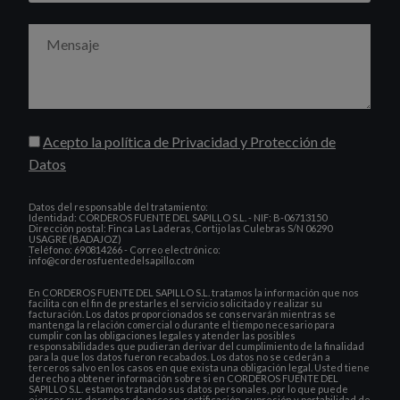
Acepto la política de Privacidad y Protección de
Datos
Datos del responsable del tratamiento:
Identidad: CORDEROS FUENTE DEL SAPILLO S.L. - NIF: B-06713150
Dirección postal: Finca Las Laderas, Cortijo las Culebras S/N 06290
USAGRE (BADAJOZ)
Teléfono: 690814266 - Correo electrónico:
info@corderosfuentedelsapillo.com
En CORDEROS FUENTE DEL SAPILLO S.L. tratamos la información que nos
facilita con el fin de prestarles el servicio solicitado y realizar su
facturación. Los datos proporcionados se conservarán mientras se
mantenga la relación comercial o durante el tiempo necesario para
cumplir con las obligaciones legales y atender las posibles
responsabilidades que pudieran derivar del cumplimiento de la finalidad
para la que los datos fueron recabados. Los datos no se cederán a
terceros salvo en los casos en que exista una obligación legal. Usted tiene
derecho a obtener información sobre si en CORDEROS FUENTE DEL
SAPILLO S.L. estamos tratando sus datos personales, por lo que puede
ejercer sus derechos de acceso, rectificación, supresión y portabilidad de