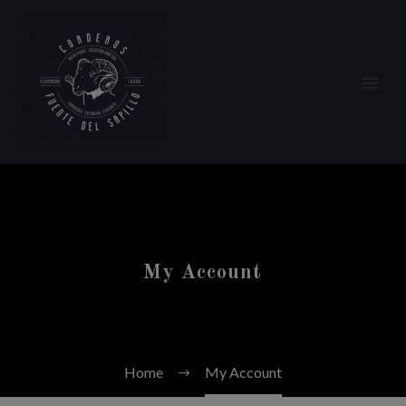
English
My Account
[woocommerce_my_account]
Home
My Account